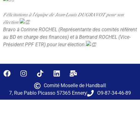
𝐹𝑒́𝑙𝑖𝑐𝑖𝑡𝑎𝑡𝑖𝑜𝑛𝑠 𝑎̀ 𝑙’𝑒́𝑞𝑢𝑖𝑝𝑒 𝑑𝑒 𝐽𝑒𝑎𝑛-𝐿𝑜𝑢𝑖𝑠 𝐷𝑈𝐺𝑅𝐴𝑉𝑂𝑇 𝑝𝑜𝑢𝑟 𝑠𝑜𝑛
𝑒́𝑙𝑒𝑐𝑡𝑖𝑜𝑛
Bravo à Corinne ROCHEL (Représentante des comités référent
au BD en charge des finances) et à Bertrand ROCHEL (Vice-
Président PPF ETR) pour leur élection.
Comité Moselle de Handball
7, Rue Pablo Picasso 57365 Ennery
O9-87-34-46-89