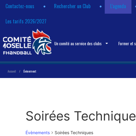
Contactez-nous
Rechercher un Club
L’agenda
Les tarifs 2026/2027
Un comité au service des clubs
Former et 
Accueil
/
Évènement
Soirées Techniqu
Évènements
Soirées Techniques