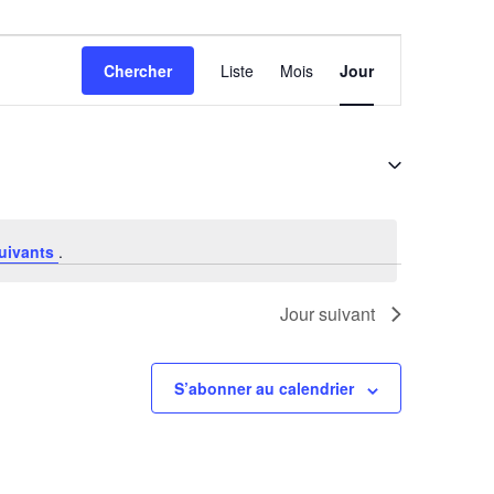
Navigation
Chercher
Liste
Mois
Jour
de
vues
Évènement
uivants
.
Jour suivant
S’abonner au calendrier