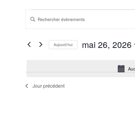
Recherche
Saisir
mot-
et
clé.
Rechercher
Évènements
navigation
par
mai 26, 2026
mot-
Aujourd’hui
de
clé.
Sélectionnez
une
vues
date.
Auc
Évènements
Jour précédent