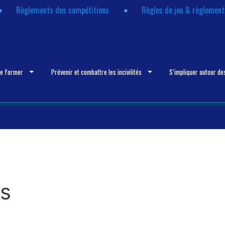
Règlements des compétitions
Règles de jeu & règlemen
se former
Prévenir et combattre les incivilités
S’impliquer autour de
es