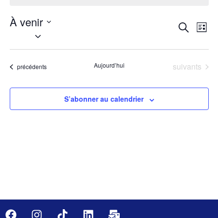
À venir
Rech
Na
Recherche
Liste
Sélectionnez
de
une
et
date.
vu
navig
Évènements
Aujourd’hui
suivants
Évènements
précédents
Év
de
vues
S’abonner au calendrier
Évèn