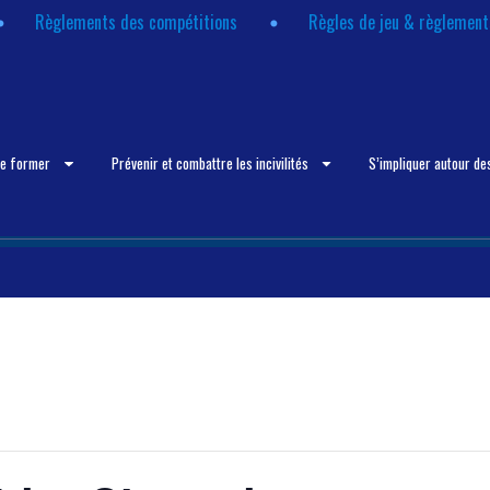
Règlements des compétitions
Règles de jeu & règlemen
se former
Prévenir et combattre les incivilités
S’impliquer autour de