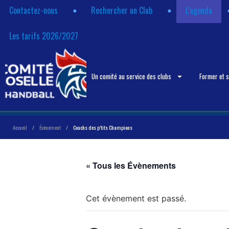
Contactez-nous
Rechercher un Club
L’agenda
Les tarifs 2026/2027
Un comité au service des clubs
Former et 
Accueil
/
Évènement
/
Coachs des p’tits Champions
« Tous les Évènements
Cet évènement est passé.