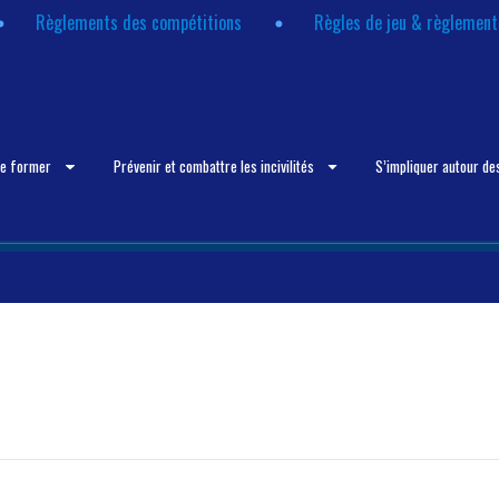
Règlements des compétitions
Règles de jeu & règlemen
se former
Prévenir et combattre les incivilités
S’impliquer autour de