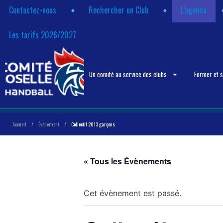
Contactez-nous
Rechercher un Club
L’agenda
Les tarifs 2026/2027
Un comité au service des clubs
Former et 
Accueil
/
Évènement
/
Collectif 2013 garçons
« Tous les Évènements
Cet évènement est passé.