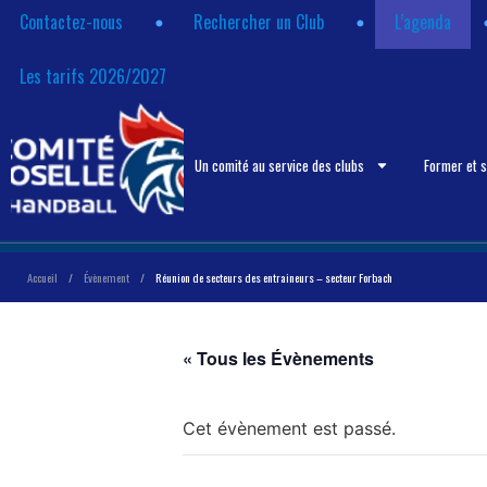
Contactez-nous
Rechercher un Club
L’agenda
Les tarifs 2026/2027
Un comité au service des clubs
Former et 
Accueil
/
Évènement
/
Réunion de secteurs des entraineurs – secteur Forbach
« Tous les Évènements
Cet évènement est passé.