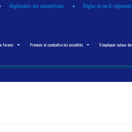
Règlements des compétitions
Règles de jeu & règlemen
se former
Prévenir et combattre les incivilités
S’impliquer autour de