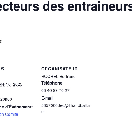
cteurs des entraineurs
0
LS
ORGANISATEUR
ROCHEL Bertrand
Téléphone
re 10, 2025
06 40 99 70 27
E-mail
 20h00
5657000.tec@ffhandball.n
rie d’Évènement:
et
on Comité