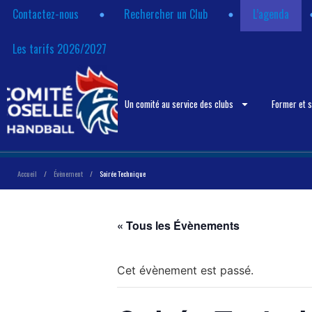
Contactez-nous
Rechercher un Club
L’agenda
Les tarifs 2026/2027
Un comité au service des clubs
Former et 
Accueil
/
Évènement
/
Soirée Technique
« Tous les Évènements
Cet évènement est passé.