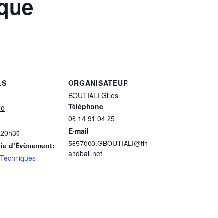
ique
LS
ORGANISATEUR
BOUTIALI Gilles
Téléphone
20
06 14 91 04 25
E-mail
 20h30
5657000.GBOUTIALI@ffh
rie d’Évènement:
andball.net
 Techniques