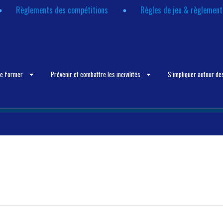
Règlements des compétitions
Règles de jeu & règlemen
se former
Prévenir et combattre les incivilités
S’impliquer autour de