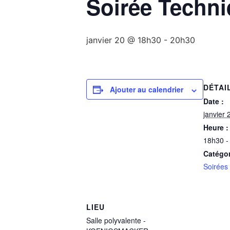
Soirée Techn
janvier 20 @ 18h30
-
20h30
DÉTAI
Ajouter au calendrier
Date :
janvier 
Heure :
18h30 -
Catégo
Soirées
LIEU
Salle polyvalente -