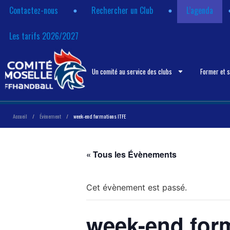
Contactez-nous
Rechercher un Club
L’agenda
Les tarifs 2026/2027
Un comité au service des clubs
Former et 
Accueil
/
Évènement
/
week-end formations ITFE
« Tous les Évènements
Cet évènement est passé.
week-end for