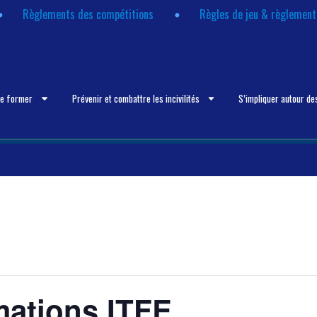
Règlements des compétitions
Règles de jeu & règlemen
se former
Prévenir et combattre les incivilités
S’impliquer autour de
mations ITFE