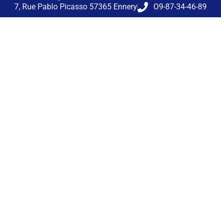
7, Rue Pablo Picasso 57365 Ennery
O9-87-34-46-89