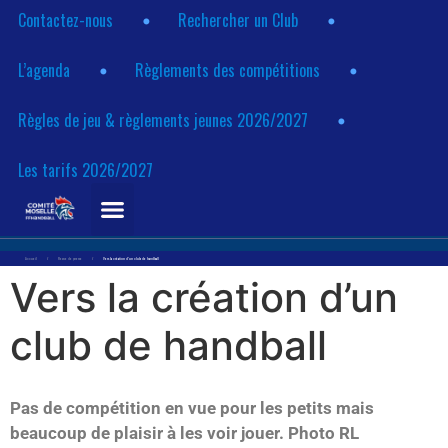
Contactez-nous
Rechercher un Club
L’agenda
Règlements des compétitions
Règles de jeu & règlements jeunes 2026/2027
Les tarifs 2026/2027
Accueil
/
Revue de presse
/
Vers la création d’un club de handball
Vers la création d’un
club de handball
Pas de compétition en vue pour les petits mais
beaucoup de plaisir à les voir jouer. Photo RL