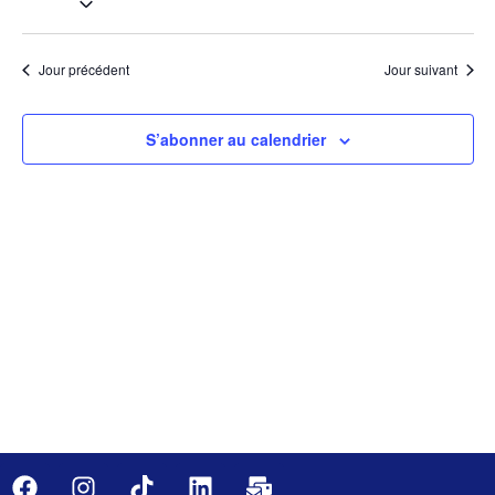
de
une
et
date.
vu
navig
Jour précédent
Jour suivant
Év
de
S’abonner au calendrier
vues
Évèn