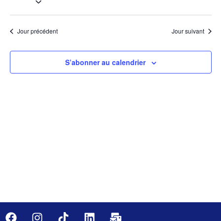
de
une
et
date.
vu
navig
Jour précédent
Jour suivant
Év
de
S’abonner au calendrier
vues
Évèn