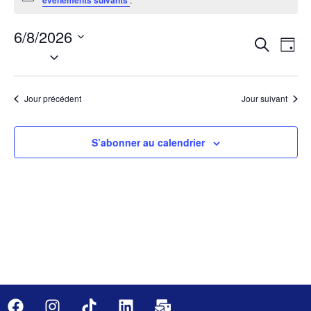
évènements suivants
6/8/2026
Rech
Na
Recherche
Jour
Sélectionnez
de
une
et
date.
vu
navig
Jour précédent
Jour suivant
Év
de
S’abonner au calendrier
vues
Évèn