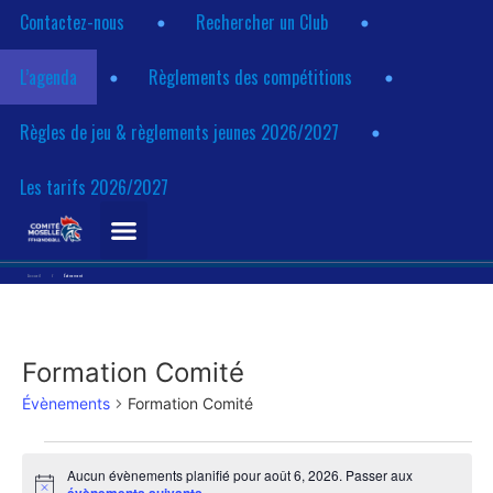
Contactez-nous
Rechercher un Club
L’agenda
Règlements des compétitions
Règles de jeu & règlements jeunes 2026/2027
Les tarifs 2026/2027
Accueil
/
Évènement
Formation Comité
Évènements
Formation Comité
Aucun évènements planifié pour août 6, 2026. Passer aux
Notice
.