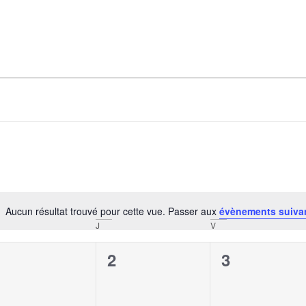
Aucun résultat trouvé pour cette vue. Passer aux
évènements suiva
Notice
J
V
0
0
0
1
2
3
évènement,
évènement,
évènement