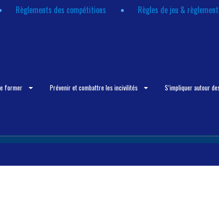
Règlements des compétitions
Règles de jeu & règlemen
se former
Prévenir et combattre les incivilités
S’impliquer autour de