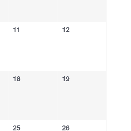
0
0
11
12
,
évènement,
évènement,
0
0
18
19
,
évènement,
évènement,
0
0
25
26