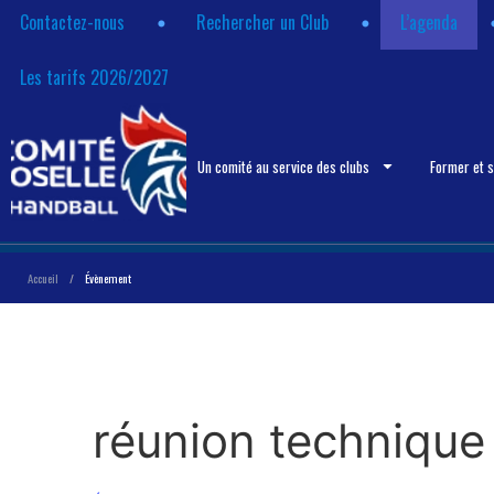
Contactez-nous
Rechercher un Club
L’agenda
Les tarifs 2026/2027
Un comité au service des clubs
Former et 
Accueil
/
Évènement
réunion technique