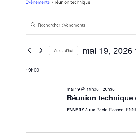
Évènements
réunion technique
Recherche
Saisir
mot-
et
clé.
Rechercher
Évènements
navigation
par
mai 19, 2026
mot-
Aujourd’hui
de
clé.
Sélectionnez
une
vues
date.
19h00
Évènements
mai 19 @ 19h00
-
20h30
Réunion technique 
ENNERY
8 rue Pablo Picasso, EN