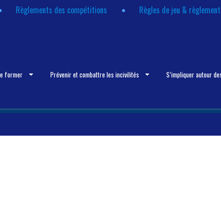
Règlements des compétitions
Règles de jeu & règlemen
se former
Prévenir et combattre les incivilités
S’impliquer autour de