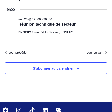
de
une
et
date.
19h00
vu
navig
Év
mai 26 @ 19h00
-
20h30
de
Réunion technique de secteur
vues
ENNERY
8 rue Pablo Picasso, ENNERY
Évèn
Jour précédent
Jour suivant
S’abonner au calendrier