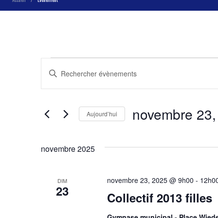
Recherche
Saisir
mot-
et
clé.
Rechercher
Évènements
navigation
par
novembre 23,
mot-
Aujourd’hui
de
clé.
Sélectionnez
une
vues
date.
novembre 2025
Évènements
novembre 23, 2025 @ 9h00
-
12h0
DIM
23
Collectif 2013 filles
Gymnase municipal - Place Wie