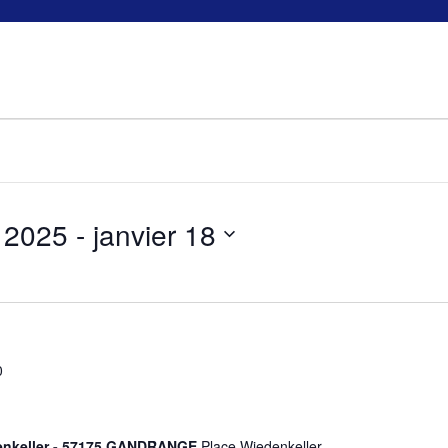
 2025
 - 
janvier 18
0
denkeller - 57175 GANDRANGE
Place Wiedenkeller,