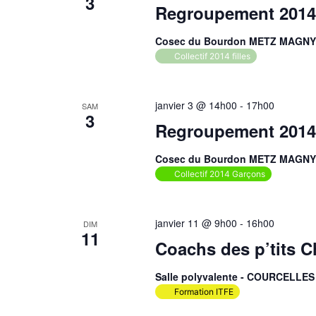
3
Regroupement 2014 
Cosec du Bourdon METZ MAGN
Collectif 2014 filles
janvier 3 @ 14h00
-
17h00
SAM
3
Regroupement 2014
Cosec du Bourdon METZ MAGN
Collectif 2014 Garçons
janvier 11 @ 9h00
-
16h00
DIM
11
Coachs des p’tits 
Salle polyvalente - COURCELL
Formation ITFE