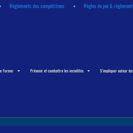
Règlements des compétitions
Règles de jeu & règlemen
se former
Prévenir et combattre les incivilités
S’impliquer autour de