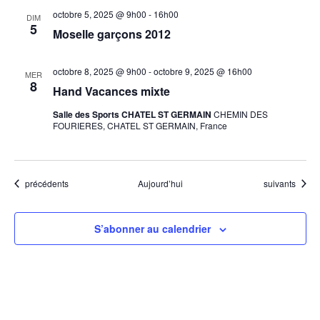
octobre 5, 2025 @ 9h00
-
16h00
DIM
5
Moselle garçons 2012
octobre 8, 2025 @ 9h00
-
octobre 9, 2025 @ 16h00
MER
8
Hand Vacances mixte
Salle des Sports CHATEL ST GERMAIN
CHEMIN DES
FOURIERES, CHATEL ST GERMAIN, France
Évènements
Évènements
précédents
Aujourd’hui
suivants
S’abonner au calendrier